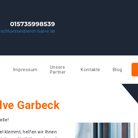
schluesseldienst-balve.de
Unsere
e
Impressum
Kontakte
Blog
Partner
alve Garbeck
elle!
el klemmt, helfen wir Ihnen.