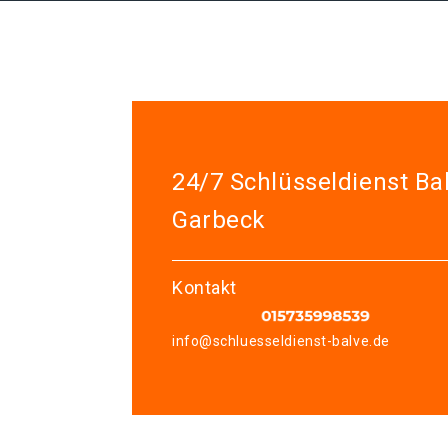
24/7 Schlüsseldienst Ba
Garbeck
Kontakt
info@schluesseldienst-balve.de