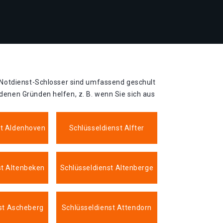
-Notdienst-Schlosser sind umfassend geschult
enen Gründen helfen, z. B. wenn Sie sich aus
st Aldenhoven
Schlüsseldienst Alfter
st Altenbeken
Schlüsseldienst Altenberge
st Ascheberg
Schlüsseldienst Attendorn