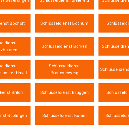
nst Beverungen
Schlüsseldienst Bielefeld
Schlüsseldien
ienst Bocholt
Schlüsseldienst Bochum
Schlüsseld
seldienst
Schlüsseldienst Borken
Schlüsseldie
lzhausen
seldienst
Schlüsseldienst
Schlüsseldiens
 an der Havel
Braunschweig
ienst Brilon
Schlüsseldienst Brüggen
Schlüsseldi
enst Böblingen
Schlüsseldienst Bönen
Schlüsseldi