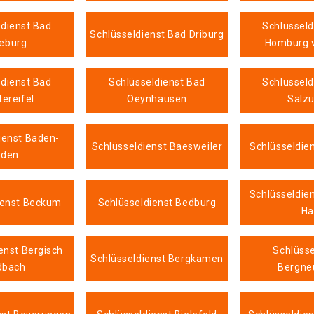
ldienst Bad
Schlüsseld
Schlüsseldienst Bad Driburg
leburg
Homburg v
ldienst Bad
Schlüsseldienst Bad
Schlüsseld
ereifel
Oeynhausen
Salzu
ienst Baden-
Schlüsseldienst Baesweiler
Schlüsseldie
aden
Schlüsseldie
ienst Beckum
Schlüsseldienst Bedburg
Ha
enst Bergisch
Schlüsse
Schlüsseldienst Bergkamen
dbach
Bergne