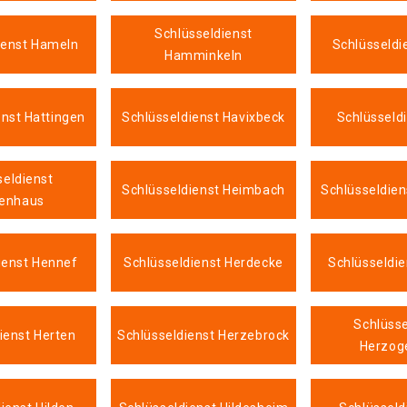
Schlüsseldienst
ienst Hameln
Schlüsseldi
Hamminkeln
enst Hattingen
Schlüsseldienst Havixbeck
Schlüsseld
seldienst
Schlüsseldienst Heimbach
Schlüsseldien
genhaus
ienst Hennef
Schlüsseldienst Herdecke
Schlüsseldie
Schlüsse
ienst Herten
Schlüsseldienst Herzebrock
Herzog