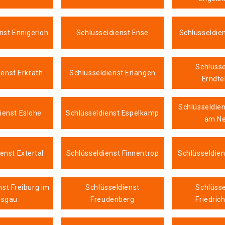
nst Ennigerloh
Schlüsseldienst Ense
Schlüsseldien
Schlüsse
ienst Erkrath
Schlüsseldienst Erlangen
Erndte
Schlüsseldien
ienst Eslohe
Schlüsseldienst Espelkamp
am Ne
enst Extertal
Schlüsseldienst Finnentrop
Schlüsseldien
nst Freiburg im
Schlüsseldienst
Schlüsse
isgau
Freudenberg
Friedric