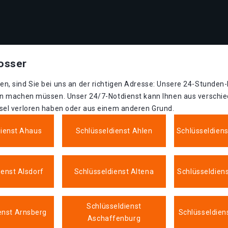
osser
n, sind Sie bei uns an der richtigen Adresse: Unsere 24-Stunden
en machen müssen. Unser 24/7-Notdienst kann Ihnen aus verschied
sel verloren haben oder aus einem anderen Grund.
dienst Ahaus
Schlüsseldienst Ahlen
Schlüsseldien
ienst Alsdorf
Schlüsseldienst Altena
Schlüsseldien
Schlüsseldienst
enst Arnsberg
Schlüsseldien
Aschaffenburg