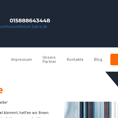
schluesseldienst-balve.de
Unsere
e
Impressum
Kontakte
Blog
Partner
e
elle!
el klemmt, helfen wir Ihnen.